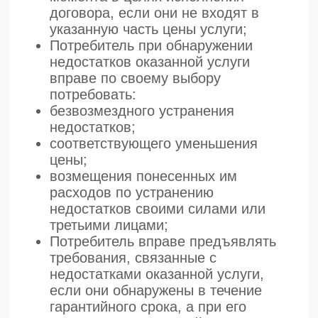
Название компании:
ООО
«Моторика» Орто
ОГРН/ИНН:
1247800099172 /
7838126068
Телефон:
8 (800) 707-71-97
Режим работы:
Пн.-Пт. 9:00 - 18:00
Почтовый адрес:
190008, г. Санкт-
петербург, вн. тер. г. муниципальный
округ Коломна, пр-кт Лермонтовский,
д. 17 А, помещение 1-н
Физический адрес:
190008, г. Санкт-
петербург, вн. тер. г. муниципальный
округ Коломна, пр-кт Лермонтовский,
д. 17 А, помещение 1-н
Юридический адрес:
190008, г.
Санкт-петербург, вн. тер. г.
муниципальный округ Коломна, пр-кт
Лермонтовский, д. 17 А, помещение 1-
н
e-mail:
info@motorica.org