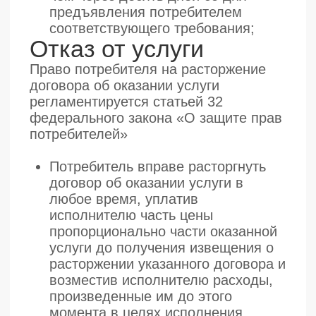
причинам, возникшим до этого
момента;
Реквизиты ООО
«Моторика»
Название компании:
ООО
«Моторика»
ОГРН/ИНН:
1157746078984 /
7719402047
Телефон:
8 (800) 707-71-97
Режим работы:
Пн.-Пт. 9:00 - 18:00
Почтовый адрес:
109316, г. Москва,
вн. тер. г. Муниципальный округ
Печатники, пр-кт Волгоградский, д. 42,
к. 5, помещ. 1Н
Физический адрес:
109316, г. Москва,
вн. тер. г. Муниципальный округ
Печатники, пр-кт Волгоградский, д. 42,
к. 5, помещ. 1Н
Юридический адрес:
109316, г.
Москва, вн. тер. г. Муниципальный
округ Печатники, пр-кт Волгоградский,
д. 42, к. 5, помещ. 1Н
e-mail:
info@motorica.org
Реквизиты ООО
«Моторика Орто»