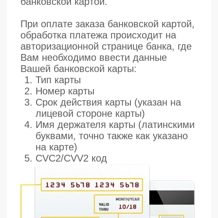
Номер карты
Срок действия карты (указан на
лицевой стороне карты)
Имя держателя карты (латинскими
буквами, точно также как указано
на карте)
CVC2/CVV2 код
Если Ваша карта подключена к услуге
3D-Secure, Вы будете автоматически
переадресованы на страницу банка,
выпустившего карту, для прохождения
процедуры аутентификации.
Информацию о правилах и методах
дополнительной идентификации
уточняйте в Банке, выдавшем Вам
банковскую карту.