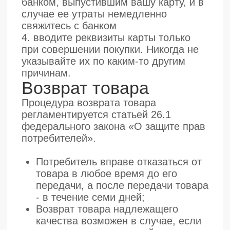
При отказе потребителя от товара
продавец должен возвратить ему
денежную сумму, уплаченную
потребителем по договору, за
исключением расходов продавца
на доставку от потребителя
возвращенного товара, не позднее
чем через десять дней со дня
предъявления потребителем
соответствующего требования;
Отказ от услуги
Право потребителя на расторжение
договора об оказании услуги
регламентируется статьей 32
федерального закона «О защите прав
потребителей»
Потребитель вправе расторгнуть
договор об оказании услуги в
любое время, уплатив
исполнителю часть цены
пропорционально части оказанной
услуги до получения извещения о
расторжении указанного договора и
возместив исполнителю расходы,
произведенные им до этого
момента в целях исполнения