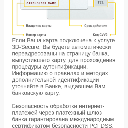
Безопасность обработки интернет-
платежей через платежный шлюз
банка гарантирована международным
сертификатом безопасности PCI DSS.
Передача информации происходит с
применением технологии шифрования
SSL. Эта информация недоступна
посторонним лицам.
Советы и рекомендации по
необходимым мерам безопасности
проведения платежей с
использованием банковской карты:
1. берегите свои пластиковые карты
так же, как бережете наличные деньги.
Не забывайте их в машине,
ресторане, магазине и т.д.
2. никогда не передавайте полный
номер своей кредитной карты по
телефону каким-либо лицам или
компаниям
3. всегда имейте под рукой номер
телефона для экстренной связи с
банком, выпустившим вашу карту, и в
случае ее утраты немедленно
свяжитесь с банком
4. вводите реквизиты карты только