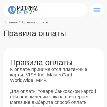
Главная
/
Правила оплаты
Правила оплаты
Правила оплаты
К оплате принимаются платежные
карты: VISA Inc, MasterCard
WorldWide, МИР.
Для оплаты товара банковской картой
при оформлении заказа в интернет-
магазине выберите способ оплаты:
банковской картой.
При оплате заказа банковской картой,
обработка платежа происходит на
авторизационной странице банка, где
Вам необходимо ввести данные
Вашей банковской карты:
Тип карты