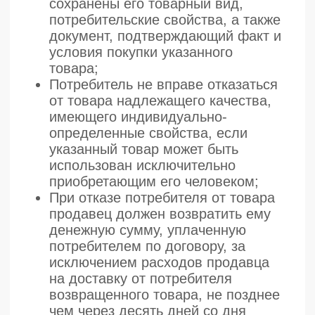
договора, если они не входят в
указанную часть цены услуги;
Потребитель при обнаружении
недостатков оказанной услуги
вправе по своему выбору
потребовать:
безвозмездного устранения
недостатков;
соответствующего уменьшения
цены;
возмещения понесенных им
расходов по устранению
недостатков своими силами или
третьими лицами;
Потребитель вправе предъявлять
требования, связанные с
недостатками оказанной услуги,
если они обнаружены в течение
гарантийного срока, а при его
отсутствии в разумный срок, в
пределах двух лет со дня принятия
оказанной услуги;
Исполнитель отвечает за
недостатки услуги, на которую не
установлен гарантийный срок, если
потребитель докажет, что они
возникли до ее принятия им или по