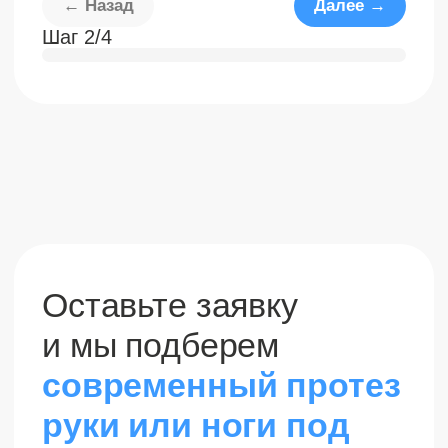
10 лет
ТОП-3
на рынке
Медтех
О Моторика ОРТО