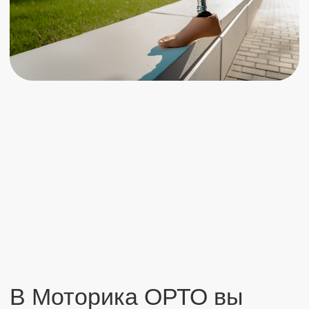
В Моторика ОРТО вы
можете получить протез
бесплатно
Государственный контракт
Гражданство РФ и ИПРА
Ожидание от 2 до 12
месяцев
Государственные контракты
на обеспечение ТСР
организуются
пропорционально
потребности граждан
Электронный сертификат
Гражданство РФ и ИПРА
Ожидание до 2-х месяцев
Сумма сертификата
зависит от региона
Срок действия электронного
сертификата не больше 12
месяцев