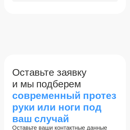
>10 лет в сфере
протезирования
Мы накопили огромный опыт
и знания, чтобы помогать
людям возвращаться к
активной жизни.
>1000
установленных
протезов
Сотни успешных
реабилитаций —
доказательство нашей
эффективности.
Индивидуальный
подход
Каждый пациент проходит
подробную оценку, и решение
подбирается под его образ
жизни и цели.