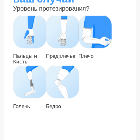
ваш случай
Как с вами лучше связаться?
Телефонный
Telegram
WhatsApp
звонок
← Назад
Далее →
Шаг 3/4