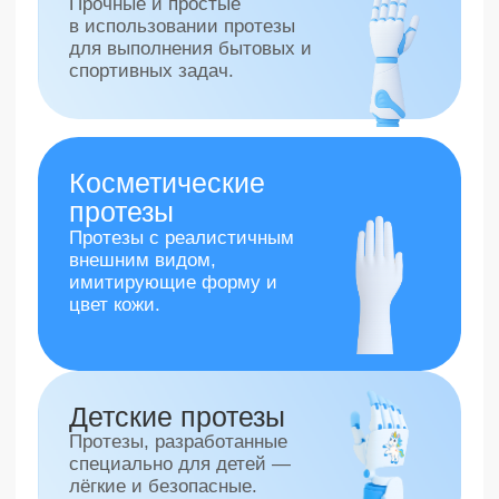
Шаг 1/4
Оставьте заявку
и мы подберем
современный протез
руки или ноги под
ваш случай
Кому требуется протезирование?
Для себя
Для ребенка
Для родственника
Для друга