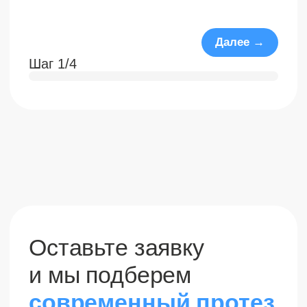
Оставьте заявку
и мы подберем
современный протез
руки или ноги под
ваш случай
Оставьте ваши контактные данные
+7
Отправляя запрос, я даю свое согласие на обработку
персональных данных на условиях, указанных в
форме
Согласия
и
Политике
обработки персональных
данных
Отправить