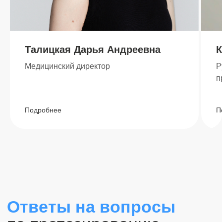
Талицкая Дарья Андреевна
К
Медицинский директор
Р
п
Подробнее
П