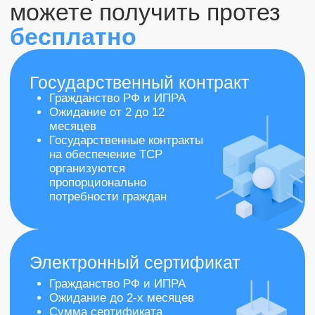
1
2
Онлайн-оценка по фото/
Медико-техническое
видео
заключение
Консультация и осмотр культи
Составление и выдача МТЗ с
инженером протезистом для
рекомендацией использования
подбора функционального протеза.
протеза для прохождения меди
социальной экспертизы.