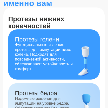
протезы
Протезы с реалистичным
внешним видом,
имитирующие форму и
цвет кожи.
Детские протезы
Протезы, разработанные
специально для детей —
лёгкие и безопасные.
Оставьте заявку
и мы подберем