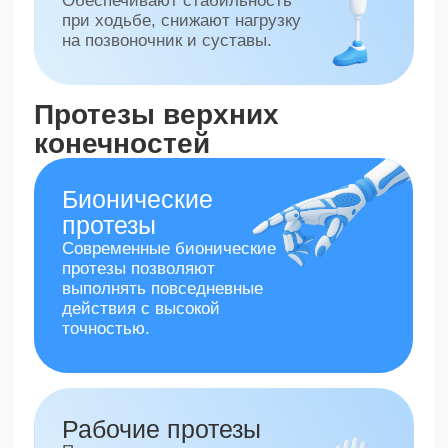
современный протез
руки или ноги под
ваш случай
Уровень протезирования?
Пальцы и
Предплечье
Плечо
Кисть
Голень
Бедро
Далее →