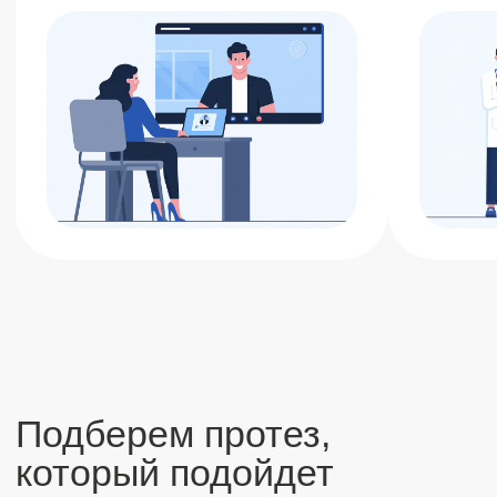
Обеспечивают стабильность
при ходьбе, снижают нагрузку
на позвоночник и суставы.
Протезы верхних
конечностей
Бионические
протезы
Современные бионические
протезы позволяют
выполнять повседневные
действия с высокой
точностью.
Рабочие протезы
Прочные и простые
в использовании протезы
для выполнения бытовых и
спортивных задач.
Косметические