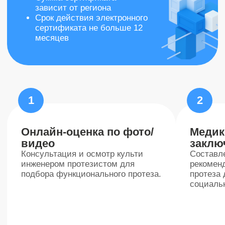
Подберем протез,
который подойдет
именно вам
Протезы нижних
конечностей
Протезы голени
Функциональные и легкие
протезы для ампутации ниже
колена. Подходят для
повседневной активности,
обеспечивают устойчивость и
комфорт.
Протезы бедра
Надежные решения для
ампутации на уровне бедра.